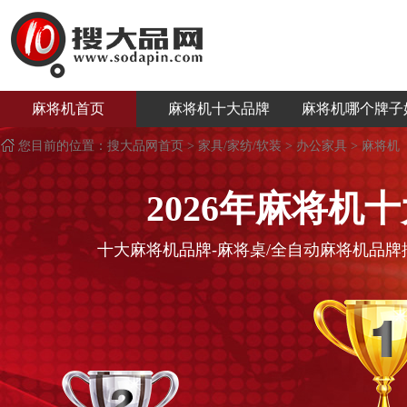
麻将机首页
麻将机十大品牌
麻将机哪个牌子
您目前的位置：
搜大品网首页
>
家具/家纺/软装
>
办公家具
>
麻将机
2026年
麻将机
十
十大
麻将机
品牌-
麻将桌/全自动麻将机
品牌