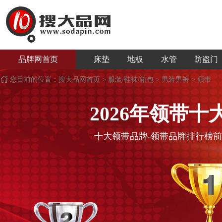
品牌网首页
床垫
地板
水管
防盗门
您目前的位置：
搜大品网首页
>
服装/鞋袜/箱包
>
男装男裤
>
领带
2026年
领带
十
十大
领带
品牌-
领带
品牌排行榜前