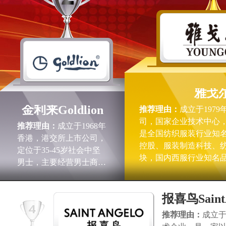
雅戈
YOUNG
金利来Goldlion
推荐理由：
成立于197
司，国家企业技术中心
推荐理由：
成立于1968年
是全国纺织服装行业知
香港，港交所上市公司，
控股、服装制造科技、
定位于35-45岁社会中坚
块，国内西服行业知名
男士，主要经营男士商务
的正装为主，雅戈尔旗
正装、休闲服饰、内衣、
男西服品类连续多年在
毛衣、皮具、皮鞋及珠宝
占有率，雅戈尔时尚股
报喜鸟SaintA
等产品。金利来品牌在风
格、面料、颜色、款式上
推荐理由：
成立于
作出大胆创新，尤其以经