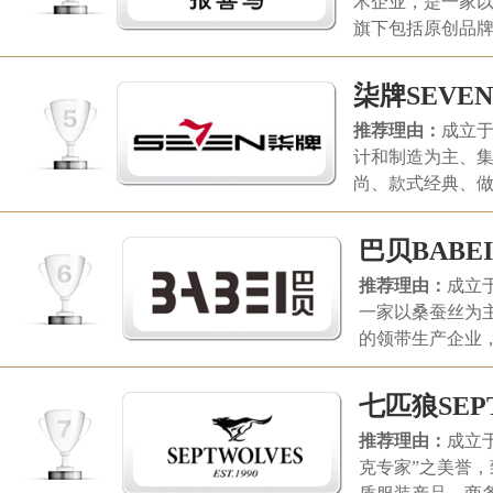
术企业，是一家
典、都市生活、旅行等充
旗下包括原创品
满国际时尚流行元素的三
亨利格兰，报喜
大系列，金利来(中国)有
柒牌SEVEN
限公司。
推荐理由：
成立于
计和制造为主、
尚、款式经典、
在全国30多个省
有限公司。
巴贝BABEI
推荐理由：
成立
一家以桑蚕丝为
的领带生产企业
贝领带有限公司
七匹狼SEP
推荐理由：
成立
克专家”之美誉