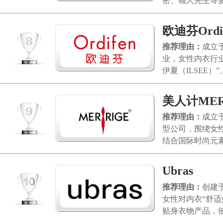
密、猫人先生等
泳装、瑜伽服、
公司。
欧迪芬Ordi
推荐理由：
成立
业，女性内衣行业
伊夏（ILSEE）
胸，小裤，家居
实业有限公司。
美人计MER
推荐理由：
成立
型公司，围绕女
结合国际时尚元
习惯，打造立足
技集团有限公司
Ubras
推荐理由：
创建
女性对内衣“舒
贴身衣物产品，彼