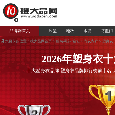
品牌网首页
床垫
地板
水管
防盗门
您目前的位置：
搜大品网首页
>
服装/鞋袜/箱包
>
内衣内裤
>
塑身衣
2026年
塑身衣
十
十大
塑身衣
品牌-
塑身衣
品牌排行榜前十名-