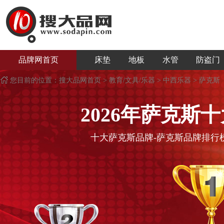
品牌网首页
床垫
地板
水管
防盗门
您目前的位置：
搜大品网首页
>
教育/文具/乐器
>
中西乐器
>
萨克斯
2026年
萨克斯
十
十大
萨克斯
品牌-
萨克斯
品牌排行