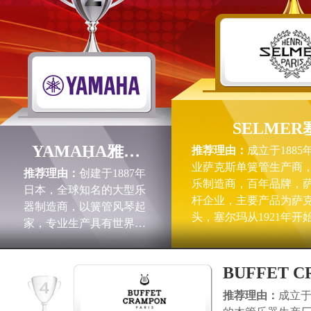
SELME
YAMAHA雅马
推荐理由：
成立于188
哈
业萨克斯单簧管生产商
推荐理由：
创建于1887年
乐制造商，百年品牌，
日本，全球知名的大型乐
杆企业，主要产品为萨
器制造商，以簧管风琴起
头，塞尔玛从1921年
家，专业生产具有世界水
为世界上半专业和专业
准的乐器、音响器材、视
萨克斯品牌，法国HENRI
听产品、汽车配件、特种
司。
BUFFET 
金属等产品，凭借其一直
秉承的前沿技术和精湛的
推荐理由：
成立于
工艺，使其在全球广受欢