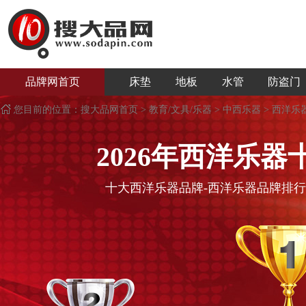
品牌网首页
床垫
地板
水管
防盗门
您目前的位置：
搜大品网首页
>
教育/文具/乐器
>
中西乐器
>
西洋乐
2026年
西洋乐器
十大
西洋乐器
品牌-
西洋乐器
品牌排行