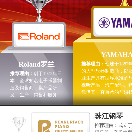
YAMAH
哈
Roland罗兰
推荐理由：
创建于188
的大型乐器制造商，以
推荐理由：
创于1972年日
业生产具有世界水准的
本，全球知名电子乐器制
视听产品、汽车配件、
造及销售商，集产品研
凭借其一直秉承的前沿
发、生产、销售和服务于
艺，使其在全球广受欢
一体的大型企业，产品涵
响(中国)投资有限公司。
盖键盘和合成器/吉他效果
珠江钢琴
器及相关产品/电子打击
乐/数字录音设备/音箱和
推荐理由：
成立于
音视频处理设备，逻兰