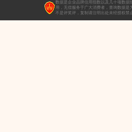
数据是企业品牌信用指数以及几十项数据
用，无偿服务于广大消费者，查询数据是
不是评奖评，复制请注明出处未经授权禁止转载本站